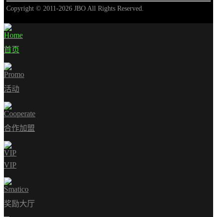
Copyright © 2011-
2026
JBO All Rights Reserved.
首页
活动
合作加盟
VIP
奖励大厅