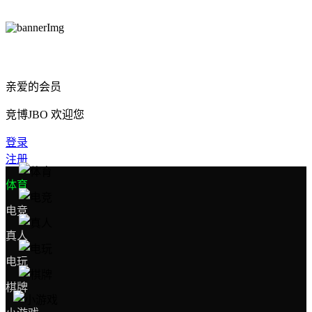
亲爱的会员
竞博JBO 欢迎您
登录
注册
体育
电竞
真人
电玩
棋牌