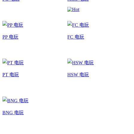
PP 电玩
FC 电玩
PT 电玩
HSW 电玩
BNG 电玩