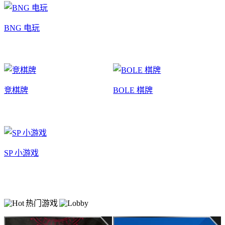
BNG 电玩
竞棋牌
BOLE 棋牌
SP 小游戏
热门游戏